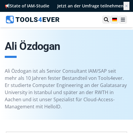
📢
State of IAM-Studie
Jetzt an der Umfrage teilnehmen
✕
Suche öffn
German
Men
Ali Özdogan
Ali Özdogan ist als Senior Consultant IAM/SAP seit
mehr als 10 Jahren fester Bestandteil von Tools4ever.
Er studierte Computer Engineering an der Galatasaray
University in Istanbul und später an der RWTH in
Aachen und ist unser Spezialist für Cloud-Access-
Management mit HelloID.