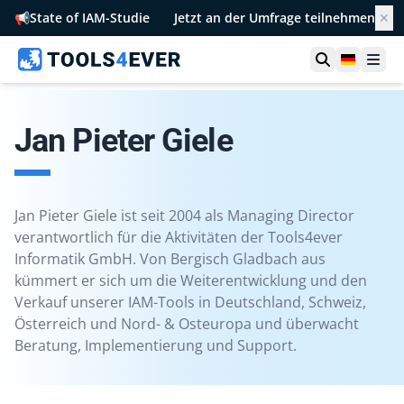
📢
State of IAM-Studie
Jetzt an der Umfrage teilnehmen
✕
Suche öffn
German
Men
Jan Pieter Giele
Jan Pieter Giele ist seit 2004 als Managing Director
verantwortlich für die Aktivitäten der Tools4ever
Informatik GmbH. Von Bergisch Gladbach aus
kümmert er sich um die Weiterentwicklung und den
Verkauf unserer IAM-Tools in Deutschland, Schweiz,
Österreich und Nord- & Osteuropa und überwacht
Beratung, Implementierung und Support.